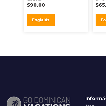
$
90,00
$
65
Foglalás
Fo
Informá