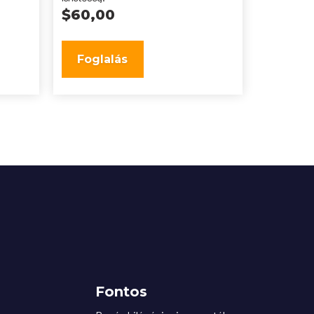
$
60,00
Foglalás
Fontos