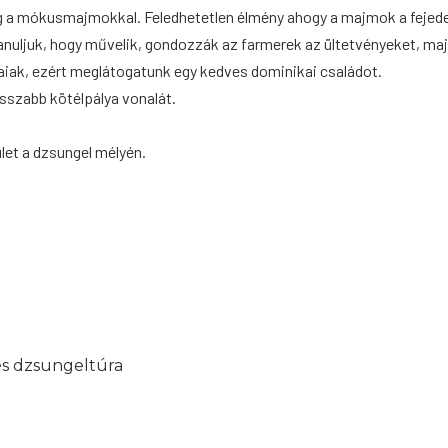
a mókusmajmokkal. Feledhetetlen élmény ahogy a majmok a fejede
anuljuk, hogy művelik, gondozzák az farmerek az ültetvényeket, ma
kaiak, ezért meglátogatunk egy kedves dominikai családot.
sszabb kötélpálya vonalát.
ület a dzsungel mélyén.
és dzsungeltúra