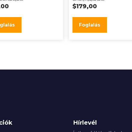
,00
$
179,00
glalás
Foglalás
ciók
Hírlevél