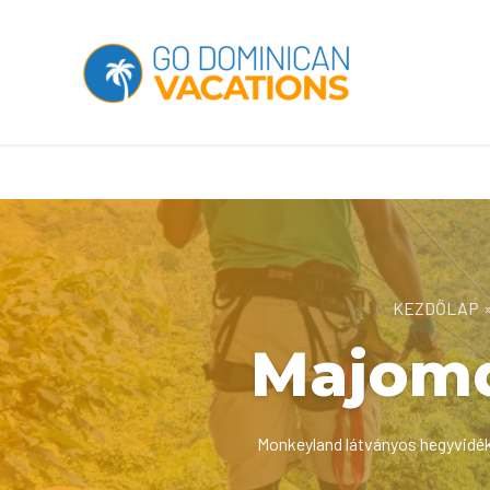
KEZDŐLAP
Majomd
Monkeyland látványos hegyvidé