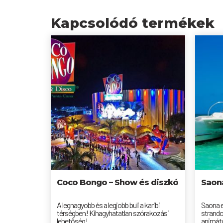
Kapcsolódó termékek
Coco Bongo – Show és diszkó
Saon
A legnagyobb és a legjobb buli a karibi
Saona e
térségben! Kihagyhatatlan szórakozási
strando
lehetőség!
animáto