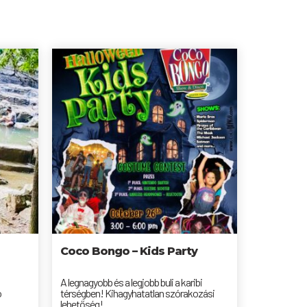
Coco Bongo – Kids Party
A legnagyobb és a legjobb buli a karibi
ó
térségben! Kihagyhatatlan szórakozási
lehetőség!