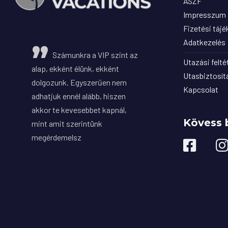
ÁSZF
Impresszum
Fizetési táj
Adatkezelés
Számunkra a VIP szint az
Utazási felté
alap, ekként élünk, ekként
Utasbiztosít
dolgozunk. Egyszerűen nem
Kapcsolat
adhatjuk ennél alább, hiszen
akkor te kevesebbet kapnál,
Kövess 
mint amit szerintünk
megérdemelsz