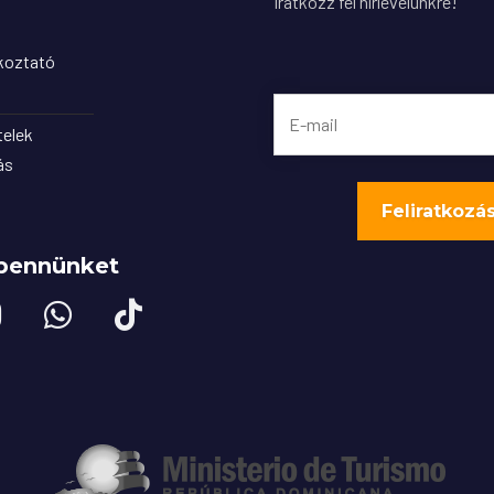
Íratkozz fel hírlevelünkre!
ékoztató
telek
ás
bennünket