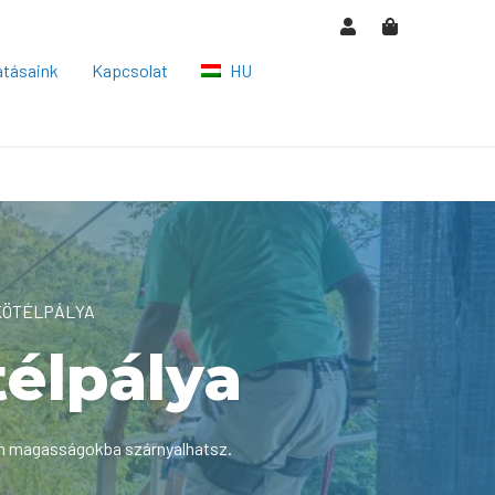
atásaink
Kapcsolat
HU
EN
DE
ES
CS
KÖTÉLPÁLYA
RO
élpálya
en magasságokba szárnyalhatsz.