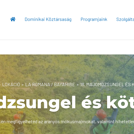
Dominikai Köztársaság
Programjaink
Szolgált
»
LOKÁCIÓ
»
LA ROMANA / BAYAHIBE
»
18. MAJOMDZSUNGEL ÉS 
zsungel és köt
kén megfigyelheted az aranyos mókusmajmokat, valamint hihetetl