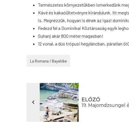
Természetes környezetükben ismerkedünk meg 
Kávé és kakaóültetvényre kirándulunk. Itt megt
is. Megnézzük, hogyan is élnek az igazi domini
Fedezd fel a Dominikai Köztársaság egyik legho
Suhanj akár 800 méter magasban!
12 vonal, a dús trópusi hegyláncban, páratlan őr
La Romana / Bayahibe
ELŐZŐ
19. Majomdzsungel 