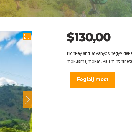
$
130,00
Monkeyland látványos hegyvidéké
mókusmajmokat, valamint hihete
Foglalj most