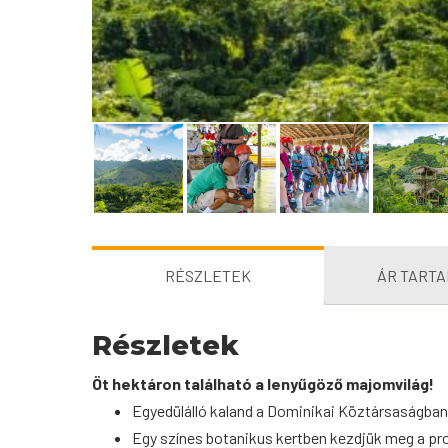
RÉSZLETEK
ÁR TART
Részletek
Öt hektáron található a lenyűgöző majomvilág!
Egyedülálló kaland a Dominikai Köztársaságban
Egy színes botanikus kertben kezdjük meg a p