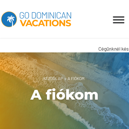
Cégünknél kész
KEZDŐLAP
»
A FIÓKOM
A fiókom