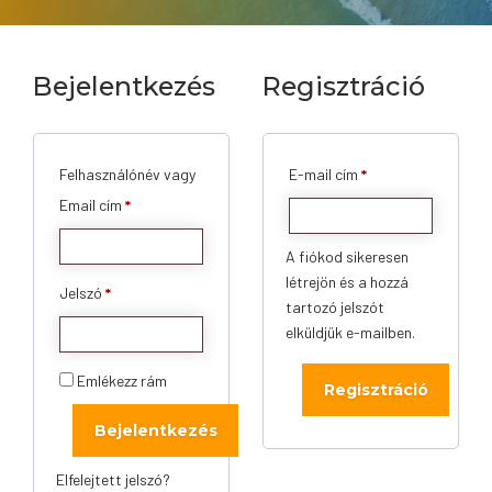
Bejelentkezés
Regisztráció
Kötelező
Felhasználónév vagy
E-mail cím
*
Kötelező
Email cím
*
A fiókod sikeresen
létrejön és a hozzá
Kötelező
Jelszó
*
tartozó jelszót
elküldjük e-mailben.
Emlékezz rám
Regisztráció
Bejelentkezés
Elfelejtett jelszó?