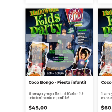
13
Coco Bongo - Fiesta infantil
Coco 
¡La mayor y mejor fiesta del Caribe! ¡Un
¡La may
entretenimiento imperdible!
entrete
$
45,00
$
60