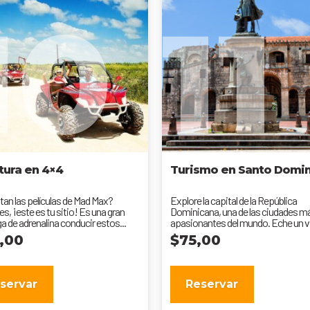
10
11
tura en 4×4
Turismo en Santo Domi
tan las películas de Mad Max?
Explore la capital de la República
s, ¡este es tu sitio! Es una gran
Dominicana, una de las ciudades m
a de adrenalina conducir estos...
apasionantes del mundo. Eche un v
a...
9,00
$
75,00
servar
Reservar