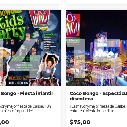
14
15
Bongo - Fiesta infantil
Coco Bongo - Espectácu
discoteca
or y mejor fiesta del Caribe! ¡Un
¡La mayor y mejor fiesta del Caribe!
nimiento imperdible!
entretenimiento imperdible!
,00
$
75,00