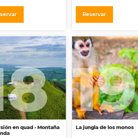
servar
Reservar
18
19
sión en quad - Montaña
La jungla de los monos
nda