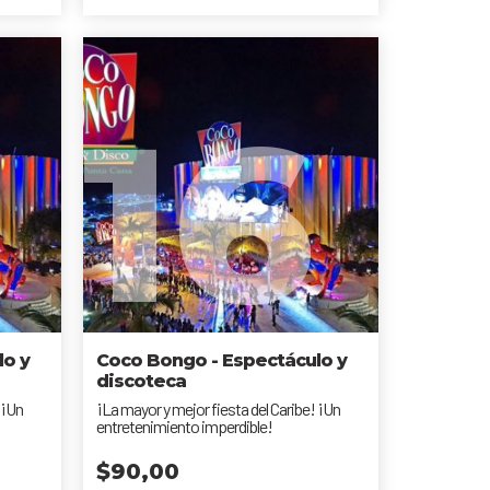
16
lo y
Coco Bongo - Espectáculo y
discoteca
 ¡Un
¡La mayor y mejor fiesta del Caribe! ¡Un
entretenimiento imperdible!
$
90,00