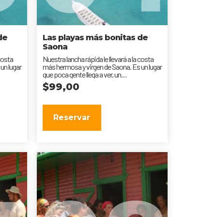
de
Las playas más bonitas de
Saona
 costa
Nuestra lancha rápida le llevará a la costa
un lugar
más hermosa y virgen de Saona. Es un lugar
que poca gente llega a ver, un
impresionante...
$
99,00
Reservar