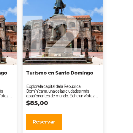
12
ngo
Turismo en Santo Domingo
Explore la capital de la República
ás
Dominicana, una de las ciudades más
istazo
apasionantes del mundo. Eche un vistazo
a...
$
85,00
Reservar