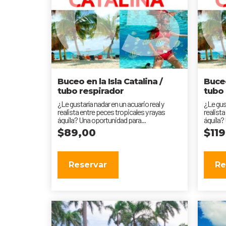
05
Buceo en la Isla Catalina /
Buceo
tubo respirador
tubo 
¿Le gustaría nadar en un acuario real y
¿Le gust
realista entre peces tropicales y rayas
realista
águila? Una oportunidad para...
águila?
$
89,00
$
11
Reservar
Re