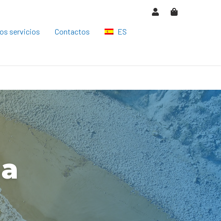
os servicios
Contactos
ES
HU
EN
DE
CS
RO
na