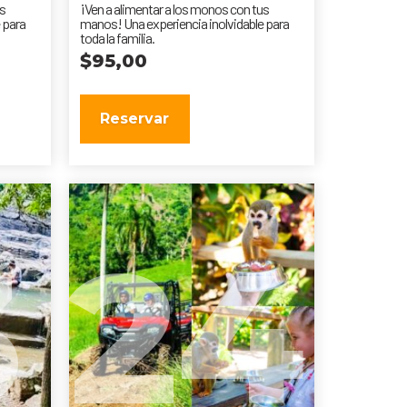
us
¡Ven a alimentar a los monos con tus
 para
manos! Una experiencia inolvidable para
toda la familia.
$
95,00
Reservar
3
24