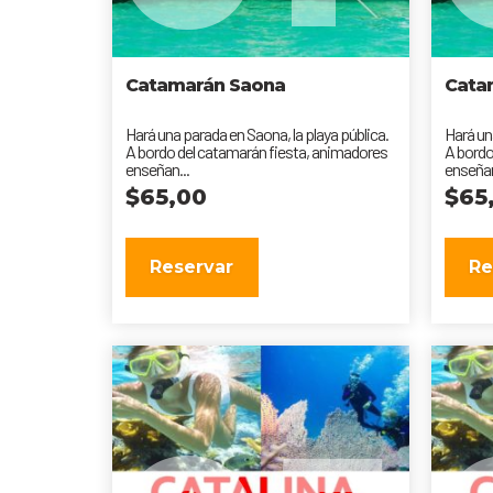
Catamarán Saona
Cata
Hará una parada en Saona, la playa pública.
Hará un
A bordo del catamarán fiesta, animadores
A bordo
enseñan...
enseñan
$
65,00
$
65
Reservar
Re