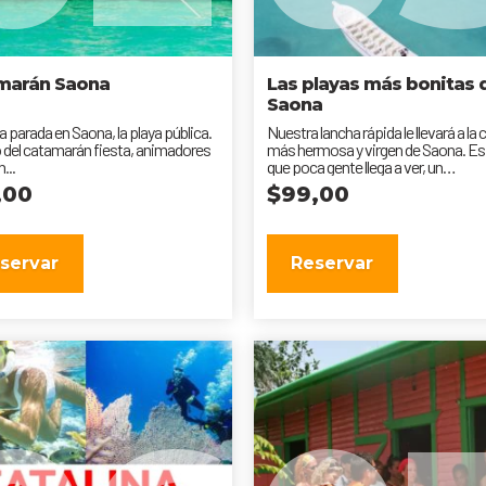
marán Saona
Las playas más bonitas 
Saona
a parada en Saona, la playa pública.
Nuestra lancha rápida le llevará a la
 del catamarán fiesta, animadores
más hermosa y virgen de Saona. Es 
...
que poca gente llega a ver, un
impresionante...
,00
$
99,00
servar
Reservar