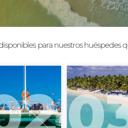
isponibles
para nuestros huéspedes qu
02
0