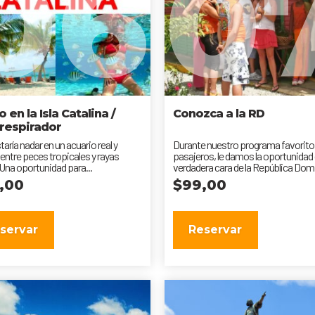
06
0
 en la Isla Catalina /
Conozca a la RD
respirador
aría nadar en un acuario real y
Durante nuestro programa favorito 
 entre peces tropicales y rayas
pasajeros, le damos la oportunidad d
 Una oportunidad para...
verdadera cara de la República Dom
9,00
$
99,00
servar
Reservar