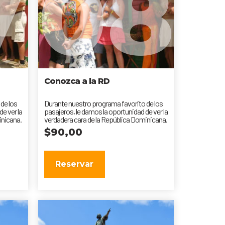
7
08
Conozca a la RD
de los
Durante nuestro programa favorito de los
e ver la
pasajeros, le damos la oportunidad de ver la
inicana.
verdadera cara de la República Dominicana.
$
90,00
Reservar