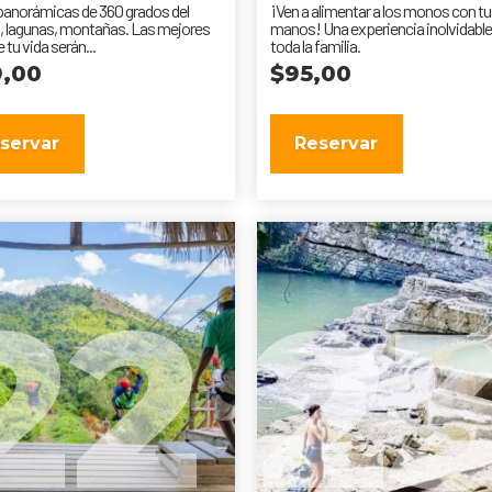
panorámicas de 360 grados del
¡Ven a alimentar a los monos con t
 lagunas, montañas. Las mejores
manos! Una experiencia inolvidable
 tu vida serán...
toda la familia.
9,00
$
95,00
servar
Reservar
22
2