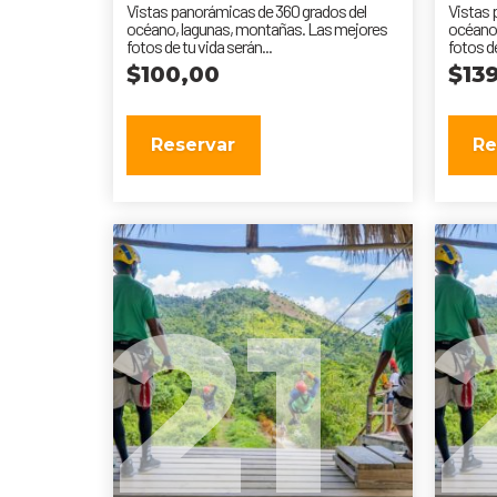
Vistas panorámicas de 360 grados del
Vistas 
océano, lagunas, montañas. Las mejores
océano,
fotos de tu vida serán...
fotos de
$
100,00
$
13
Reservar
Re
21