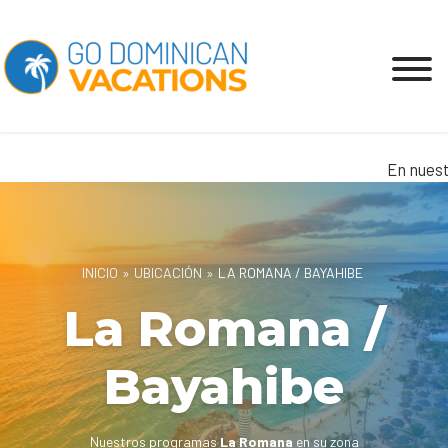
En nuestra e
INICIO
»
UBICACIÓN
»
LA ROMANA / BAYAHIBE
La Romana /
Bayahibe
Nuestros programas
La Romana
en su zona