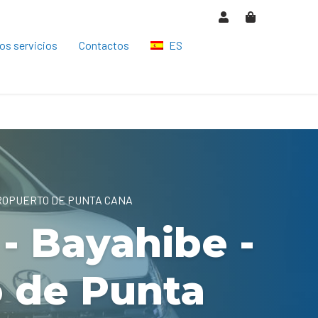
os servicios
Contactos
ES
HU
EN
DE
CS
EROPUERTO DE PUNTA CANA
RO
- Bayahibe -
o de Punta