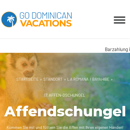
Barzahlung is
STARTSEITE
»
STANDORT
»
LA ROMANA / BAYAHIBE
»
17. AFFEN-DSCHUNGEL
Affendschungel
Kommen Sie mit und füttern Sie die Affen mit Ihren eigenen Händen!