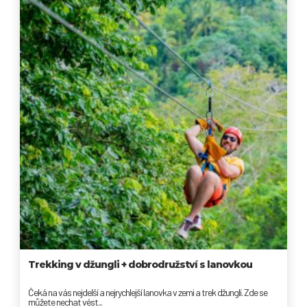
Trekking v džungli + dobrodružství s lanovkou
Čeká na vás nejdelší a nejrychlejší lanovka v zemi a trek džunglí. Zde se
můžete nechat vést...