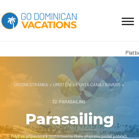
Platba v
ÚVODNÍ STRÁNKA
»
UMÍSTĚNÍ
»
PUNTA CANA / BAVARO
»
32. PARASAILING
Parasailing
Když se připevníte k motorovému člunu plujícímu podél pobřeží,