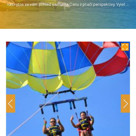
naskytne se vám pohled na Punta Canu z ptačí perspektivy. Vyleťte
až do výšky 1000 stop nad mořem!Fantastický zážitek pro celou
rodinu!