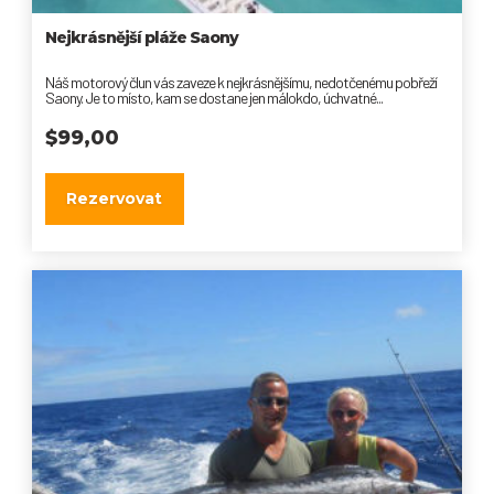
Nejkrásnější pláže Saony
Náš motorový člun vás zaveze k nejkrásnějšímu, nedotčenému pobřeží
Saony. Je to místo, kam se dostane jen málokdo, úchvatné...
$
99,00
Rezervovat