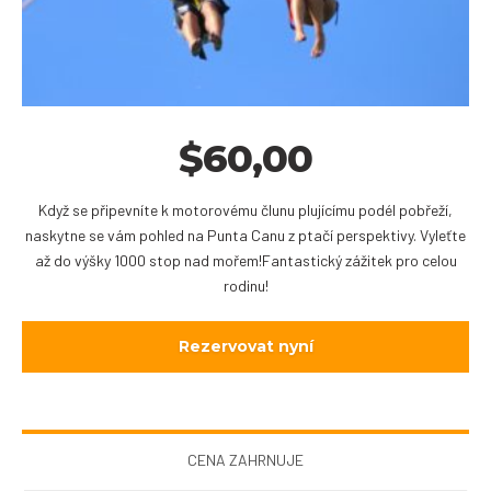
$
60,00
Když se připevníte k motorovému člunu plujícímu podél pobřeží,
naskytne se vám pohled na Punta Canu z ptačí perspektivy. Vyleťte
až do výšky 1000 stop nad mořem!Fantastický zážitek pro celou
rodinu!
Rezervovat nyní
CENA ZAHRNUJE