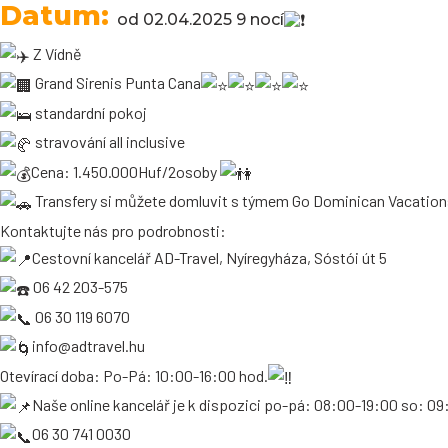
Datum:
od 02.04.2025 9 nocí
Z Vídně
Grand Sirenis Punta Cana
standardní pokoj
stravování all inclusive
Cena: 1.450.000Huf/2osoby
Transfery si můžete domluvit s týmem Go Dominican Vacations,
Kontaktujte nás pro podrobnosti:
Cestovní kancelář AD-Travel, Nyíregyháza, Sóstói út 5
06 42 203-575
06 30 119 6070
info@adtravel.hu
Otevírací doba: Po-Pá: 10:00-16:00 hod.
Naše online kancelář je k dispozici po-pá: 08:00-19:00 so: 0
06 30 741 0030